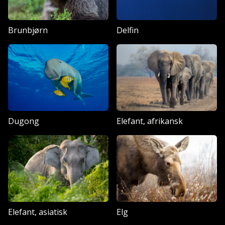
Brunbjørn
Delfin
Dugong
Elefant, afrikansk
Elefant, asiatisk
Elg