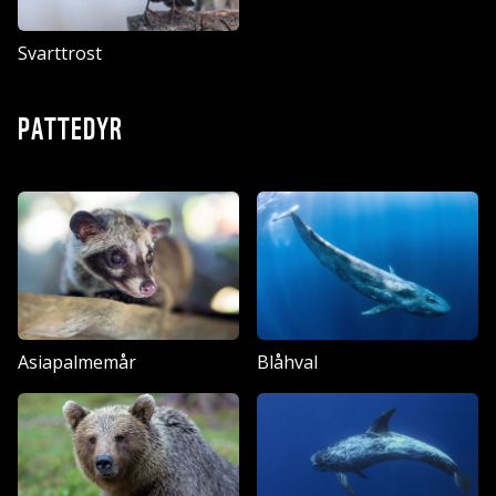
Svarttrost
PATTEDYR
Asiapalmemår
Blåhval