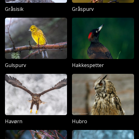
Gråsisik
Gråspurv
Gulspurv
Hakkespetter
Havørn
Hubro