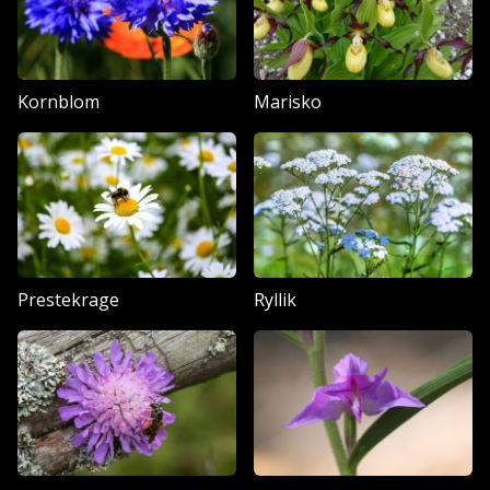
Kornblom
Marisko
Prestekrage
Ryllik