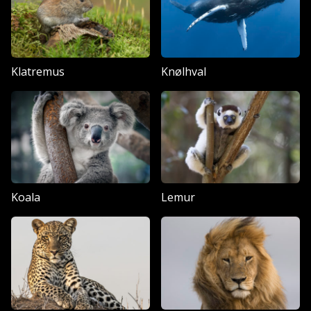
Klatremus
Knølhval
Koala
Lemur