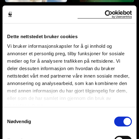
Quokka
Rødpanda
Dette nettstedet bruker cookies
Vi bruker informasjonskapsler for å gi innhold og
annonser et personlig preg, tilby funksjoner for sosiale
medier og for å analysere trafikken på nettsidene. Vi
Sebra
Sjimpanse
deler dessuten informasjon om hvordan du bruker
nettstedet vårt med partnerne våre innen sosiale medier,
annonsering og analysearbeid, som kan kombinere den
med annen informasjon du har gjort tilgjengelig for dem,
eller som de har samlet inn gjennom din bruk av
tjenestene deres.
Samtykkevalg
Sjiraff
Snøleopard
Nødvendig