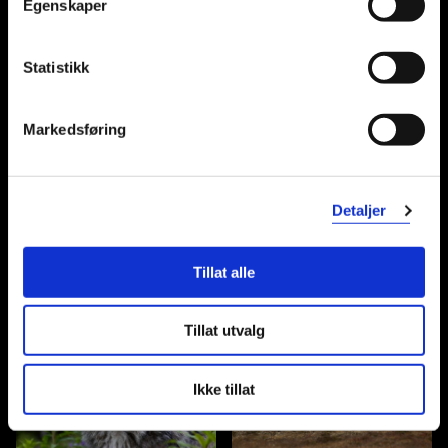
Egenskaper
Statistikk
Spekkhogger
Stumpneseape
Markedsføring
Detaljer
Tillat alle
Tapir
Tiger
Tillat utvalg
Ikke tillat