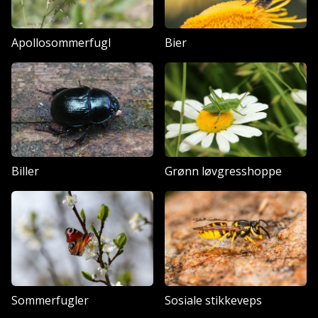
Apollosommerfugl
Bier
Biller
Grønn løvgresshoppe
Sommerfugler
Sosiale stikkeveps