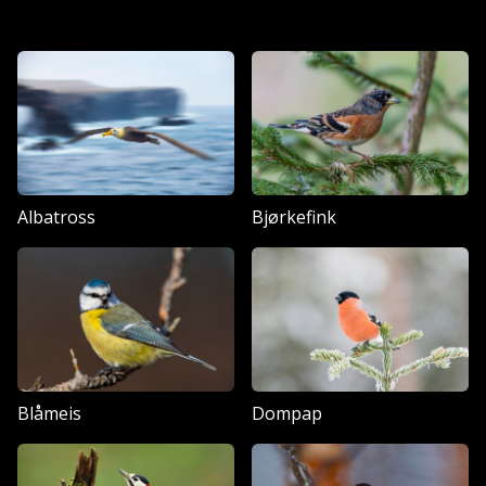
Albatross
Bjørkefink
Blåmeis
Dompap