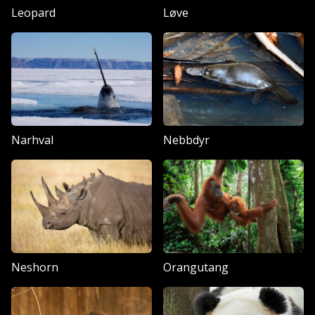
Leopard
Løve
Narhval
Nebbdyr
Neshorn
Orangutang