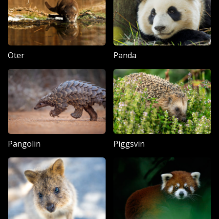
Oter
Panda
Pangolin
Piggsvin