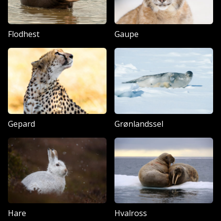
Flodhest
Gaupe
Gepard
Grønlandssel
Hare
Hvalross