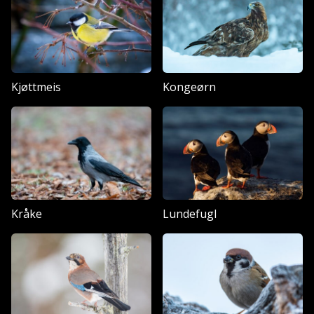
Kjøttmeis
Kongeørn
Kråke
Lundefugl