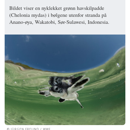
Bildet viser en nyklekket grønn havskilpadde
(Chelonia mydas) i bølgene utenfor stranda på
Anano-øya, Wakatobi, Sør-Sulawesi, Indonesia.
© JÜRGEN FREUND / WWF