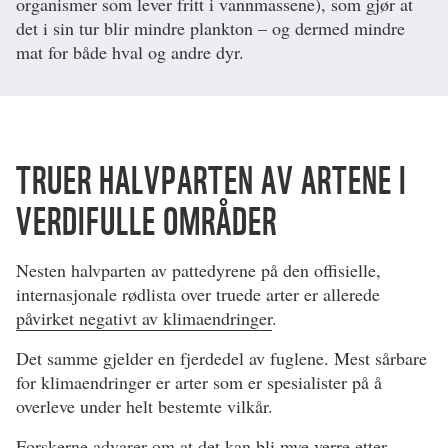
organismer som lever fritt i vannmassene), som gjør at
det i sin tur blir mindre plankton – og dermed mindre
mat for både hval og andre dyr.
TRUER HALVPARTEN AV ARTENE I
VERDIFULLE OMRÅDER
Nesten halvparten av pattedyrene på den offisielle,
internasjonale rødlista over truede arter er allerede
påvirket negativt av klimaendringer
.
Det samme gjelder en fjerdedel av fuglene. Mest sårbare
for klimaendringer er arter som er spesialister på å
overleve under helt bestemte vilkår.
Forskerne advarer om at det kan bli mye verre etter