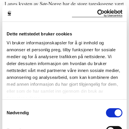
Langs kysten av Sør-Norge har de store tareskogene vært
dominert av sukkertare. Den kan til og med spises.
Sukkertare – du hører det på navnet.
Du kan tørke den, steike den og spise den som snacks.
Dette nettstedet bruker cookies
Men uansett om sukkertareskogene er både artsrike og
smakfulle: De siste årene er de blitt borte fra store deler
Vi bruker informasjonskapsler for å gi innhold og
av kysten av sør-Norge, og klimaendringene er en stor
annonser et personlig preg, tilby funksjoner for sosiale
del av forklaringen.
medier og for å analysere trafikken på nettsidene. Vi
deler dessuten informasjon om hvordan du bruker
nettstedet vårt med partnerne våre innen sosiale medier,
annonsering og analysearbeid, som kan kombinere den
med annen informasjon du har gjort tilgjengelig for dem,
eller som de har samlet inn gjennom din bruk av
tjenestene deres.
Samtykkevalg
Nødvendig