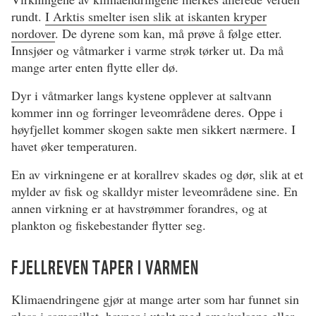
rundt.
I Arktis smelter isen slik at iskanten kryper
nordover
. De dyrene som kan, må prøve å følge etter.
Innsjøer og våtmarker i varme strøk tørker ut. Da må
mange arter enten flytte eller dø.
Dyr i våtmarker langs kystene opplever at saltvann
kommer inn og forringer leveområdene deres. Oppe i
høyfjellet kommer skogen sakte men sikkert nærmere. I
havet øker temperaturen.
En av virkningene er at korallrev skades og dør, slik at et
mylder av fisk og skalldyr mister leveområdene sine. En
annen virkning er at havstrømmer forandres, og at
plankton og fiskebestander flytter seg.
FJELLREVEN TAPER I VARMEN
Klimaendringene gjør at mange arter som har funnet sin