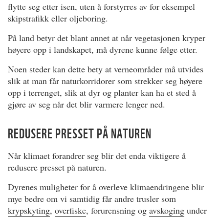
flytte seg etter isen, uten å forstyrres av for eksempel
skipstrafikk eller oljeboring.
På land betyr det blant annet at når vegetasjonen kryper
høyere opp i landskapet, må dyrene kunne følge etter.
Noen steder kan dette bety at verneområder må utvides
slik at man får naturkorridorer som strekker seg høyere
opp i terrenget, slik at dyr og planter kan ha et sted å
gjøre av seg når det blir varmere lenger ned.
REDUSERE PRESSET PÅ NATUREN
Når klimaet forandrer seg blir det enda viktigere å
redusere presset på naturen.
Dyrenes muligheter for å overleve klimaendringene blir
mye bedre om vi samtidig får andre trusler som
krypskyting
,
overfiske
, forurensning og
avskoging
under