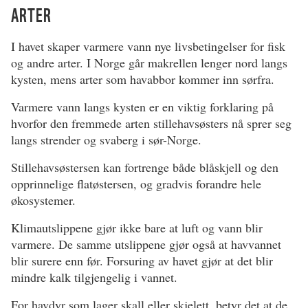
ARTER
I havet skaper varmere vann nye livsbetingelser for fisk
og andre arter. I Norge går makrellen lenger nord langs
kysten, mens arter som havabbor kommer inn sørfra.
Varmere vann langs kysten er en viktig forklaring på
hvorfor den fremmede arten stillehavsøsters nå sprer seg
langs strender og svaberg i sør-Norge.
Stillehavsøstersen kan fortrenge både blåskjell og den
opprinnelige flatøstersen, og gradvis forandre hele
økosystemer.
Klimautslippene gjør ikke bare at luft og vann blir
varmere. De samme utslippene gjør også at havvannet
blir surere enn før. Forsuring av havet gjør at det blir
mindre kalk tilgjengelig i vannet.
For havdyr som lager skall eller skjelett, betyr det at de