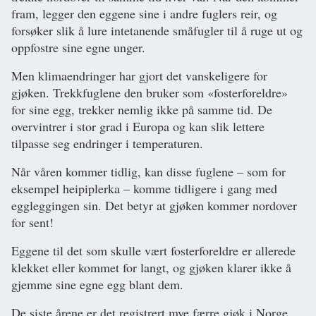
fram, legger den eggene sine i andre fuglers reir, og
forsøker slik å lure intetanende småfugler til å ruge ut og
oppfostre sine egne unger.
Men klimaendringer har gjort det vanskeligere for
gjøken. Trekkfuglene den bruker som «fosterforeldre»
for sine egg, trekker nemlig ikke på samme tid. De
overvintrer i stor grad i Europa og kan slik lettere
tilpasse seg endringer i temperaturen.
Når våren kommer tidlig, kan disse fuglene – som for
eksempel heipiplerka – komme tidligere i gang med
eggleggingen sin. Det betyr at gjøken kommer nordover
for sent!
Eggene til det som skulle vært fosterforeldre er allerede
klekket eller kommet for langt, og gjøken klarer ikke å
gjemme sine egne egg blant dem.
De siste årene er det registrert
mye færre gjøk i Norge