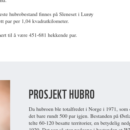
nd.
este hubrobestand finnes på Sleneset i Lurøy
tt par per 1,04 kvadratkilometer.
ert til å være 451-681 hekkende par.
PROSJEKT HUBRO
Da hubroen ble totalfredet i Norge i 1971, som d
det bare rundt 500 par igjen. Bestanden på Østla
telte 60-120 besatte territorier, en betydelig n
1920. Det var så stor nedgang i bestanden at W