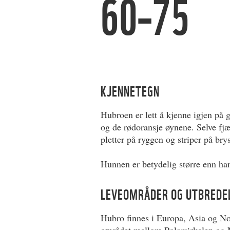
60–75
KJENNETEGN
Hubroen er lett å kjenne igjen på 
og de rødoransje øynene. Selve fj
pletter på ryggen og striper på brys
Hunnen er betydelig større enn ha
LEVEOMRÅDER OG UTBREDE
Hubro finnes i Europa, Asia og Nord