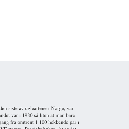
en siste av ugleartene i Norge, var
ndet var i 1980 så liten at man bare
edgang fra omtrent 1 100 hekkende par i
WF startet «Prosjekt hubro» hvor det