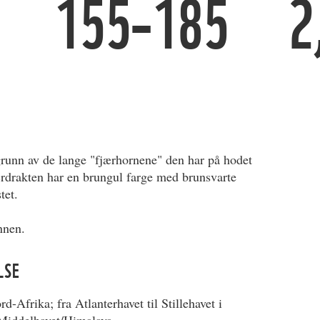
155–185
2
grunn av de lange "fjærhornene" den har på hodet
ærdrakten har en brungul farge med brunsvarte
tet.
nnen.
LSE
-Afrika; fra Atlanterhavet til Stillehavet i