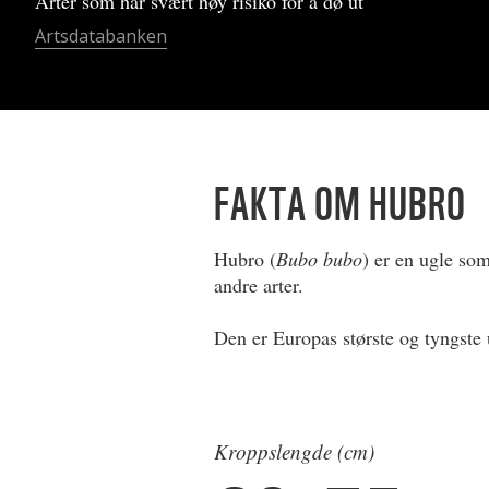
Arter som har svært høy risiko for å dø ut
Artsdatabanken
FAKTA OM HUBRO
Hubro (
Bubo bubo
) er en ugle som
andre arter.
Den er Europas største og tyngste 
Kroppslengde (cm)