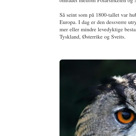
området mellom Polarsirkelen og 
Så seint som på 1800-tallet var h
Europa. I dag er den dessverre utr
mer eller mindre levedyktige besta
Tyskland, Østerrike og Sveits.