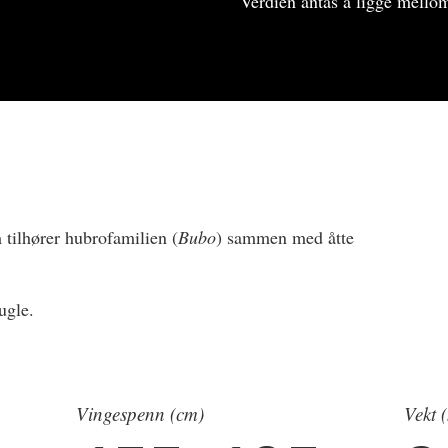
Verdien antas å ligge mello
 tilhører hubrofamilien (
Bubo
) sammen med åtte
ugle.
Vingespenn (cm)
Vekt 