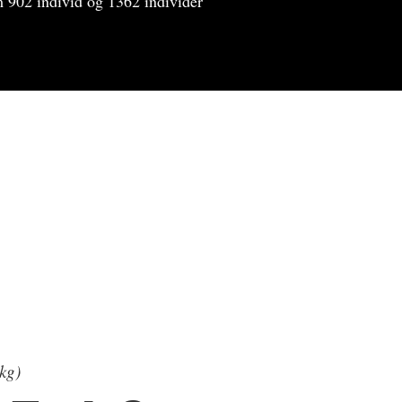
m 902 individ og 1362 individer
(kg)