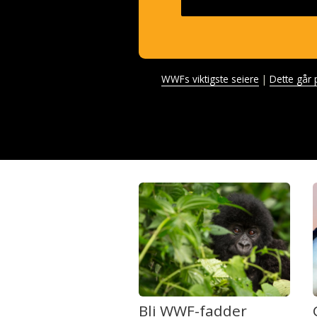
WWFs viktigste seiere
Dette går 
Bli WWF-fadder