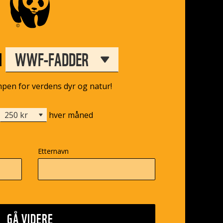
I
en for verdens dyr og natur!
hver måned
Etternavn
GÅ VIDERE