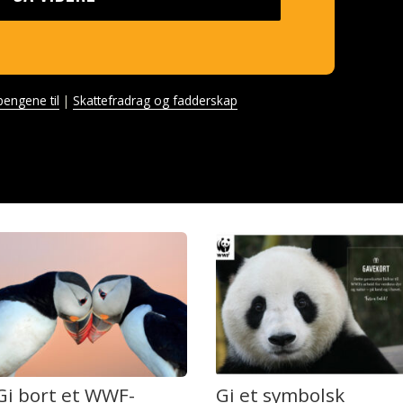
pengene til
Skattefradrag og fadderskap
Gi bort et WWF-
Gi et symbolsk