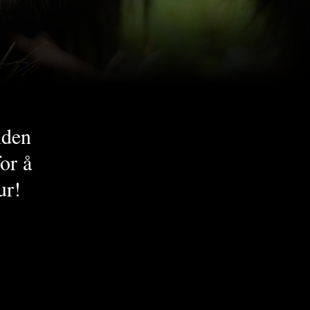
iden
or å
ur!