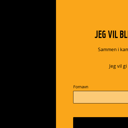
JEG VIL BL
Sammen i kamp
Jeg vil gi
Fornavn