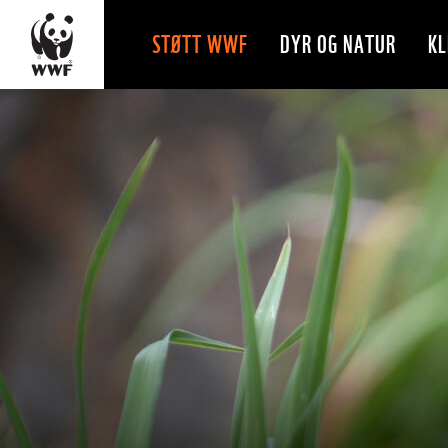
STØTT WWF
DYR OG NATUR
KL