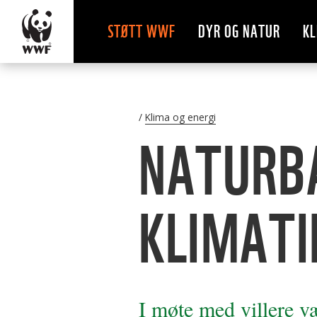
STØTT WWF
DYR OG NATUR
KL
Klima og energi
NATURB
KLIMATI
I møte med villere væ