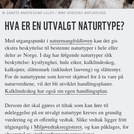
© ZANETE ANDERSONE-LILLEY / WWF VERDENS NATURFOND
HVA ER EN UTVALGT NATURTYPE?
Med utgangspunkt i
naturmangfoldloven
kan det gis
ekstra beskyttelse til bestemte naturtyper i hele eller
deler av Norge. I dag har følgende naturtyper slik
beskyttelse: kystlynghei, hule eiker, kalklindeskog,
kalksjøer, slåttemark (inkludert lauveng) og slåttemyr.
For de naturtypene som krever skjøtsel for å ta vare på
naturverdiene, vil det bli utviklet handlingsplaner.
Kalklindeskog har også sin egen handlingsplan
.
Dersom det skal gjøres et tiltak som kan føre til
ødeleggelse på en utvalgt naturtype kreves en grundig
vurdering og et offentlig vedtak. Slike vedtak ligger fritt
tilgjengelig i
Miljøvedtaksregisteret
, og kan påklages, for
eksempel av sivilsamfunnsorganisasjoner.