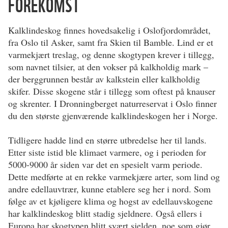
FOREKOMST
Kalklindeskog finnes hovedsakelig i Oslofjordområdet,
fra Oslo til Asker, samt fra Skien til Bamble. Lind er et
varmekjært treslag, og denne skogtypen krever i tillegg,
som navnet tilsier, at den vokser på kalkholdig mark –
der berggrunnen består av kalkstein eller kalkholdig
skifer. Disse skogene står i tillegg som oftest på knauser
og skrenter. I Dronningberget naturreservat i Oslo finner
du den største gjenværende kalklindeskogen her i Norge.
Tidligere hadde lind en større utbredelse her til lands.
Etter siste istid ble klimaet varmere, og i perioden for
5000-9000 år siden var det en spesielt varm periode.
Dette medførte at en rekke varmekjære arter, som lind og
andre edellauvtrær, kunne etablere seg her i nord. Som
følge av et kjøligere klima og hogst av edellauvskogene
har kalklindeskog blitt stadig sjeldnere. Også ellers i
Europa har skogtypen blitt svært sjelden, noe som gjør