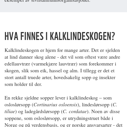
HVA FINNES I KALKLINDESKOGEN?
Kalklindeskogen er hjem for mange arter. Det er sjelden
at lind danner skog alene - det vil som oftest være andre
edellauvtrær (varmekjære lauvtrær) som forekommer i
skogen, slik som eik, hassel og alm. I tillegg er det et
stort antall truede arter, hovedsakelig sopp og insekter
som holder til der.
En rekke sjeldne sopper lever i kalklindeskog – som
osloslørsopp (
Cortinarius osloensis
), lindeslørsopp (
C.
tiliae
) og ladegårdslørsopp (
C. cordatae
). Noen av disse
soppene, som osloslørsopp, er utrydningstruet både i
Norge og på verdensbasis, og er norske ansvarsarter - det