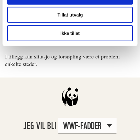
ANDRE TRUSLER
Tillat utvalg
Fremmede og mer skyggetålende arter, som gran, ulike
mispler og platanlønn, kan fortrenge den opprinnelige
Ikke tillat
vegetasjonen i kalklindeskogen.
I tillegg kan slitasje og forsøpling være et problem
enkelte steder.
JEG VIL BLI