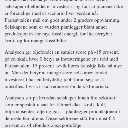
selskaper oljefondet er investert i, og fant at planene ikke
er forenelige med et scenario hvor verden når
Parisavtalens mål om godt under 2 graders oppvarming.
Selskapene som er vurdert planlegger blant annet
produksjon av for mye fossil energi, for lite fornybar
kraft, og for mange fossilbiler.
Analysen gir oljefondet en samlet score på -15 prosent,
på en skala hvor 0 betyr at investeringene er i tråd med
Parisavtalen. 15 prosent avvik høres kanskje ikke så mye
ut. Men det betyr at mange store selskaper fondet
investerer i har en betydelig jobb foran seg for å
omstilles, hvis vi skal redusere fondets klimarisiko.
Analysen ser på hvordan selskaper innen fire sektorer
som er spesielt utsatt for klimarisiko - kraft, kull,
bilprodusenter, olje og gass - planlegger produksjonen i
de neste fem årene. Disse sektorene står for minst 6,5
prosent av oljefondets aksjeportefølje.