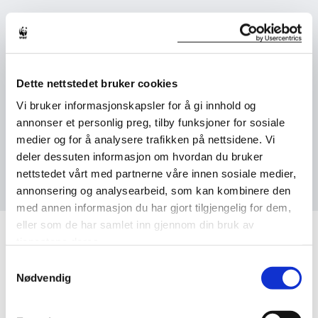
For bilprodusenter ser man på hvor stor andel elektrisk,
hybrid og bensinbiler produseres, for kraftselskaper hvor
stor andel strøm som produseres med kull, gass,
vannkraft, osv.
Dette nettstedet bruker cookies
Planene sammenlignes med det som trengs for å nå
Vi bruker informasjonskapsler for å gi innhold og
klimamålene basert på et scenario fra Det Internasjonale
annonser et personlig preg, tilby funksjoner for sosiale
Energibyrå som gir en 50 prosent sjanse til å begrense
medier og for å analysere trafikken på nettsidene. Vi
global oppvarming til 1,75 grader.
deler dessuten informasjon om hvordan du bruker
nettstedet vårt med partnerne våre innen sosiale medier,
Les hele analysen her.
annonsering og analysearbeid, som kan kombinere den
med annen informasjon du har gjort tilgjengelig for dem,
eller som de har samlet inn gjennom din bruk av
tjenestene deres.
Samtykkevalg
Nødvendig
DETTE HAR SKJEDD