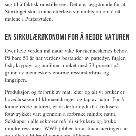
seg til å faktisk omstille seg. Dette er avgjørende for at
Stortinget skal kunne etterleve sin ambisjon om å nå
målene i Parisavtalen.
EN SIRKULÆRØKONOMI FOR Å REDDE NATUREN
Over hele verden må natur vike for menneskenes behov.
På bare 50 år har verdens bestander av pattedyr, fugler,
fisk, krypdyr og amfibier minket med 73 prosent på
grunn av menneskers enorme ressursforbruk og
inngripen.
Produksjon og forbruk av mat, klær og alt vi bruker er
hovedårsaken til klimaendringer og tap av natur. For å
kunne redde naturen, er vi derfor nødt til å redusere
fotavtrykket vårt gjennom å forbruke mindre natur.
Selskaper i alle sektorer må bli sirkulære og bruke
mindre ressurser. WWF jobber for at finansnæringen tar
en rolle i å bidra til denne omstillingen.