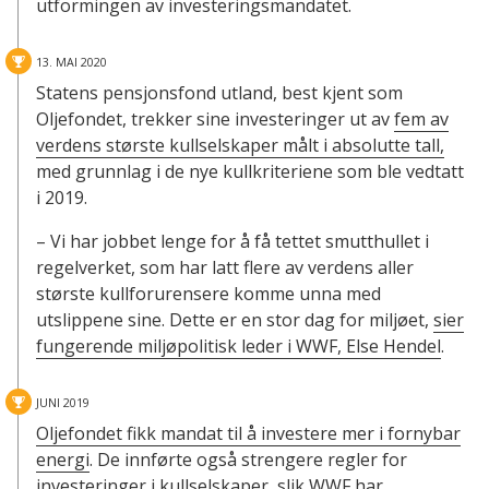
utformingen av investeringsmandatet.
13. MAI 2020
Statens pensjonsfond utland, best kjent som
Oljefondet, trekker sine investeringer ut av
fem av
verdens største kullselskaper målt i absolutte tall,
med grunnlag i de nye kullkriteriene som ble vedtatt
i 2019.
– Vi har jobbet lenge for å få tettet smutthullet i
regelverket, som har latt flere av verdens aller
største kullforurensere komme unna med
utslippene sine. Dette er en stor dag for miljøet,
sier
fungerende miljøpolitisk leder i WWF, Else Hendel
.
JUNI 2019
Oljefondet fikk mandat til å investere mer i fornybar
energi
. De innførte også strengere regler for
investeringer i kullselskaper, slik WWF har