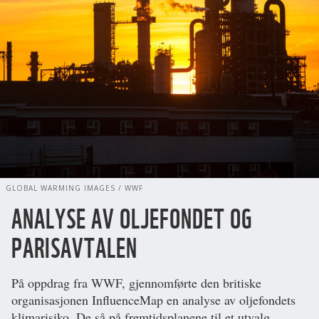
GLOBAL WARMING IMAGES / WWF
ANALYSE AV OLJEFONDET OG
PARISAVTALEN
På oppdrag fra WWF, gjennomførte den britiske
organisasjonen InfluenceMap en analyse av oljefondets
klimarisiko. De så på fremtidsplanene til et utvalg