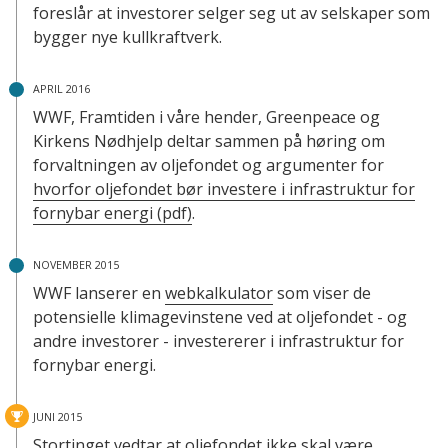
foreslår at investorer selger seg ut av selskaper som
bygger nye kullkraftverk.
APRIL 2016
WWF, Framtiden i våre hender, Greenpeace og
Kirkens Nødhjelp deltar sammen på høring om
forvaltningen av oljefondet og argumenter for
hvorfor oljefondet bør investere i infrastruktur for
fornybar energi (pdf)
.
NOVEMBER 2015
WWF lanserer en
webkalkulator
som viser de
potensielle klimagevinstene ved at oljefondet - og
andre investorer - investererer i infrastruktur for
fornybar energi.
JUNI 2015
Stortinget vedtar at oljefondet ikke skal være