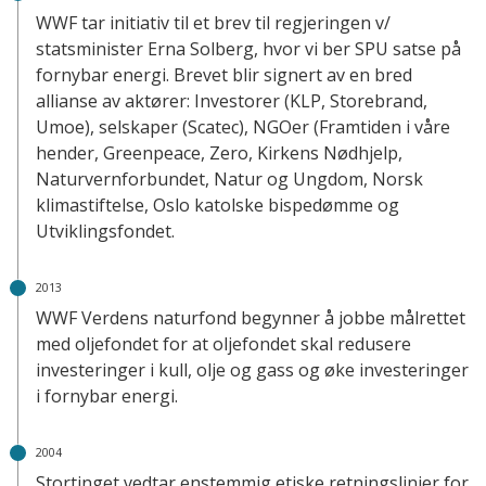
WWF tar initiativ til et brev til regjeringen v/
statsminister Erna Solberg, hvor vi ber SPU satse på
fornybar energi. Brevet blir signert av en bred
allianse av aktører: Investorer (KLP, Storebrand,
Umoe), selskaper (Scatec), NGOer (Framtiden i våre
hender, Greenpeace, Zero, Kirkens Nødhjelp,
Naturvernforbundet, Natur og Ungdom, Norsk
klimastiftelse, Oslo katolske bispedømme og
Utviklingsfondet.
2013
WWF Verdens naturfond begynner å jobbe målrettet
med oljefondet for at oljefondet skal redusere
investeringer i kull, olje og gass og øke investeringer
i fornybar energi.
2004
Stortinget vedtar enstemmig etiske retningslinjer for