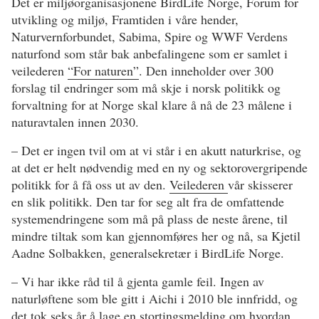
Det er miljøorganisasjonene BirdLife Norge, Forum for
utvikling og miljø, Framtiden i våre hender,
Naturvernforbundet, Sabima, Spire og WWF Verdens
naturfond som står bak anbefalingene som er samlet i
veilederen
“For naturen”
. Den inneholder over 300
forslag til endringer som må skje i norsk politikk og
forvaltning for at Norge skal klare å nå de 23 målene i
naturavtalen innen 2030.
– Det er ingen tvil om at vi står i en akutt naturkrise, og
at det er helt nødvendig med en ny og sektorovergripende
politikk for å få oss ut av den.
Veilederen
vår skisserer
en slik politikk. Den tar for seg alt fra de omfattende
systemendringene som må på plass de neste årene, til
mindre tiltak som kan gjennomføres her og nå, sa Kjetil
Aadne Solbakken, generalsekretær i BirdLife Norge.
– Vi har ikke råd til å gjenta gamle feil. Ingen av
naturløftene som ble gitt i Aichi i 2010 ble innfridd, og
det tok seks år å lage en stortingsmelding om hvordan