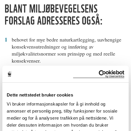
BLANT MILJØBEVEGELSENS
FORSLAG ADRESSERES OGSÅ:
behovet for mye bedre naturkartlegging, uavhengige
konsekvensutredninger og innføring av
miljøkvalitetsnormer som prinsipp og med reelle
konsekvenser.
behovet for strengere miljøhensyn for fiskeri,
skogbruk, jordbruk og oppdrett, både knyttet til
avrenning, forgiftning og ødeleggelse av leveområder,
sammen med mer kontroll.
Dette nettstedet bruker cookies
behovet for mye mer naturbistand, sammen med aktiv
Vi bruker informasjonskapsler for å gi innhold og
bruk av Oljefondets viktige rolle som standardsetter
annonser et personlig preg, tilby funksjoner for sosiale
overfor store selskaper i verden.
medier og for å analysere trafikken på nettsidene. Vi
deler dessuten informasjon om hvordan du bruker
behovet for endring av en rekke lover slik at de er i