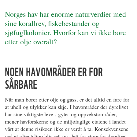
Norges hav har enorme naturverdier med
sine korallrev, fiskebestander og
sjøfuglkolonier. Hvorfor kan vi ikke bore
etter olje overalt?
NOEN HAVOMRÅDER ER FOR
SÅRBARE
Når man borer etter olje og gass, er det alltid en fare for
at uhell og ulykker kan skje. I havområder der dyrelivet
har sine viktigste leve-, gyte- og oppvekstområder,
mener havforskerne og de miljøfaglige etatene i landet
vårt at denne risikoen ikke er verdt å ta. Konsekvensene
ved et oljeutslipp blir rett og slett for store for dyrelivet