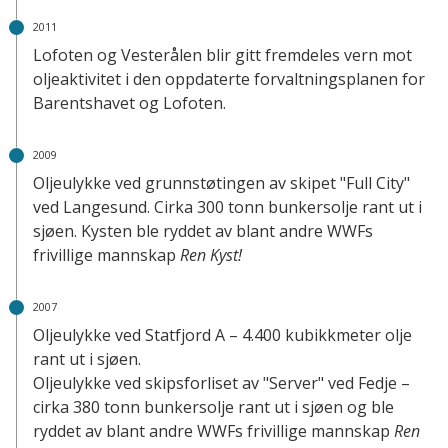
2011
Lofoten og Vesterålen blir gitt fremdeles vern mot
oljeaktivitet i den oppdaterte forvaltningsplanen for
Barentshavet og Lofoten.
2009
Oljeulykke ved grunnstøtingen av skipet "Full City"
ved Langesund. Cirka 300 tonn bunkersolje rant ut i
sjøen. Kysten ble ryddet av blant andre WWFs
frivillige mannskap
Ren Kyst!
2007
Oljeulykke ved Statfjord A – 4.400 kubikkmeter olje
rant ut i sjøen.
Oljeulykke ved skipsforliset av "Server" ved Fedje –
cirka 380 tonn bunkersolje rant ut i sjøen og ble
ryddet av blant andre WWFs frivillige mannskap
Ren