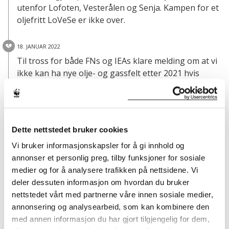
utenfor Lofoten, Vesterålen og Senja. Kampen for et
oljefritt LoVeSe er ikke over.
18. JANUAR 2022
Til tross for både FNs og IEAs klare melding om at vi
ikke kan ha nye olje- og gassfelt etter 2021 hvis
verden skal nå netto nullutslipp i 2050, deler
Regjeringen ved Olje- og energidepartementet ut
53
nye utvinningstillatelser på norsk sokkel
i
konsesjonsrunden TFO 2021. TFO er tildeling i
Dette nettstedet bruker cookies
forhåndsdefinerte områder og de 53
Vi bruker informasjonskapsler for å gi innhold og
utvinningstillatelsene fordeler seg på Nordsjøen
annonser et personlig preg, tilby funksjoner for sosiale
(28), Norskehavet (20) og Barentshavet (5).
medier og for å analysere trafikken på nettsidene. Vi
deler dessuten informasjon om hvordan du bruker
13. OKTOBER 2021
nettstedet vårt med partnerne våre innen sosiale medier,
Hurdalsplattformen
slår fast at "regjeringen vil legge
annonsering og analysearbeid, som kan kombinere den
føre-var-prinsippet og best tilgjengelig kunnskap til
med annen informasjon du har gjort tilgjengelig for dem,
grunn i tildeling av nye konsesjoner og ikke åpne for