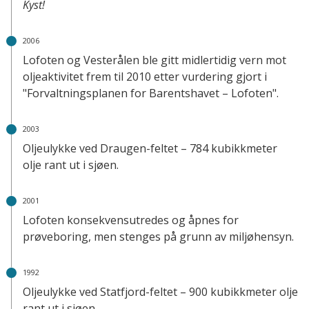
Kyst!
2006
Lofoten og Vesterålen ble gitt midlertidig vern mot
oljeaktivitet frem til 2010 etter vurdering gjort i
"Forvaltningsplanen for Barentshavet – Lofoten".
2003
Oljeulykke ved Draugen-feltet – 784 kubikkmeter
olje rant ut i sjøen.
2001
Lofoten konsekvensutredes og åpnes for
prøveboring, men stenges på grunn av miljøhensyn.
1992
Oljeulykke ved Statfjord-feltet – 900 kubikkmeter olje
rant ut i sjøen.