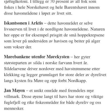
sjøfuglkoloni. I tillegg er 70 prosent av all fisk som
fiskes i hele Norskehavet og hele Barentshavet innom
disse havområdene i løpet av livet sitt.
Iskantsonen i Arktis
– dette havområdet er selve
livsnerven til livet i de nordligste havområdene. Naturen
her oppe er for eksempel prisgitt de små hoppekrepsene
som lever på undersiden av havisen og beiter på alger
som vokser der.
Mørebankene utenfor Mørekysten
– her gyter
størsteparten av silda i norske farvann hvert år.
Sildelarvene driver nordover med havstrømmene etter
klekking og legger grunnlaget for store deler av dyrelivet
langs kysten fra Møre og opp forbi Nordkapp.
Jan Mayen
– et unikt område med fremdeles mye
villmark. Disse øyene langt til havs har store og viktige
fuglefjell og rike fiskeområder for både dyreliv og oss
mennesker.