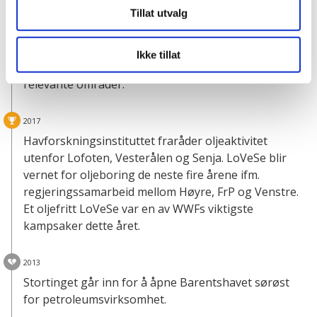
Tillat utvalg
funn, nord for områder der det i dag er åpnet for
petroleumsvirksomhet, om å raskt vurdere hvordan
man best ivaretar norske interesser, herunder
Ikke tillat
behovet for å starte en åpningsprosess for
relevante områder.
2017
Havforskningsinstituttet fraråder oljeaktivitet
utenfor Lofoten, Vesterålen og Senja. LoVeSe blir
vernet for oljeboring de neste fire årene ifm.
regjeringssamarbeid mellom Høyre, FrP og Venstre.
Et oljefritt LoVeSe var en av WWFs viktigste
kampsaker dette året.
2013
Stortinget går inn for å åpne Barentshavet sørøst
for petroleumsvirksomhet.