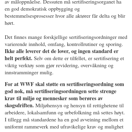
av måloppnåelse. Dessuten må sertifiseringsorganet ha
en god demokratisk oppbygging og
bestemmelsesprosesser hvor alle aktører får delta og blir
hørt.
Det finnes mange forskjellige sertifiseringsordninger med
varierende innhold, omfang, kontrollrutiner og sporing.
Ikke alle leverer det de lover, og ingen standard er
helt perfekt.
Selv om dette er tilfellet, er sertifisering et
viktig verktøy som gjør revidering, overvåkning og
innstramminger mulig.
For at WWF skal støtte en sertifiseringsordning som
god nok, må sertifiseringsordningen sette strenge
krav til
miljø
og
mennesker som berøres av
skogsdriften
.
Miljøhensyn og hensyn til rettighetene til
arbeidere, lokalsamfunn og urbefolkning må settes høyt.
I tillegg må standardene ha en god avveining mellom et
uniformt rammeverk med ufravikelige krav og mulighet