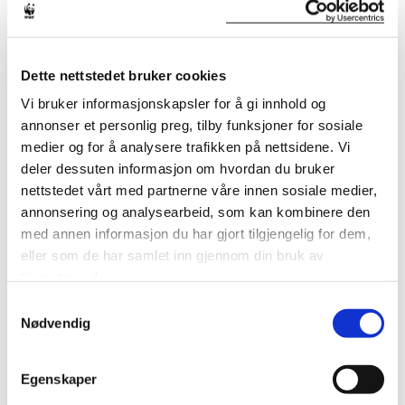
tilpasninger vurderes nøye opp not de internasjonale
kravene.
WWF mener FSC-sertifisering kan gjøre en forskjell.
Dette nettstedet bruker cookies
Det finnes
mange studier som har undersøkt effekten av
Vi bruker informasjonskapsler for å gi innhold og
FSC-sertifisering og skånsomme hogstformer
i tropisk
annonser et personlig preg, tilby funksjoner for sosiale
skog.
Flere studier har konkludert med at FSC-
medier og for å analysere trafikken på nettsidene. Vi
sertifisering av skog har ført til direkte positive endringer
,
deler dessuten informasjon om hvordan du bruker
både for lokalsamfunn og miljø, sammenlignet med
nettstedet vårt med partnerne våre innen sosiale medier,
usertifisert skog.
annonsering og analysearbeid, som kan kombinere den
med annen informasjon du har gjort tilgjengelig for dem,
FSC I NORGE
eller som de har samlet inn gjennom din bruk av
tjenestene deres.
Norske miljøorganisasjoner har lenge vært misfornøyd
Samtykkevalg
med kravene til miljøhensyn som stilles til skogsdrift.
Nødvendig
Derfor har WWF Verdens naturfond og Sabima siden
2017 deltatt i et flerfaglig samarbeid med
Egenskaper
representanter for skogbruk, fagforeninger, friluftsliv