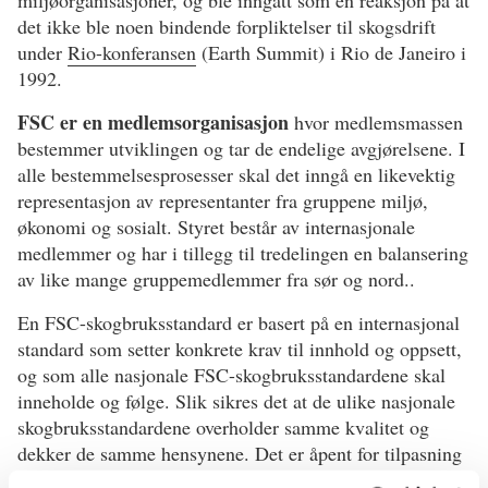
det ikke ble noen bindende forpliktelser til skogsdrift
under
Rio-konferansen
(Earth Summit) i Rio de Janeiro i
1992.
FSC er en medlemsorganisasjon
hvor medlemsmassen
bestemmer utviklingen og tar de endelige avgjørelsene. I
alle bestemmelsesprosesser skal det inngå en likevektig
representasjon av representanter fra gruppene miljø,
økonomi og sosialt. Styret består av internasjonale
medlemmer og har i tillegg til tredelingen en balansering
av like mange gruppemedlemmer fra sør og nord..
En FSC-skogbruksstandard er basert på en internasjonal
standard som setter konkrete krav til innhold og oppsett,
og som alle nasjonale FSC-skogbruksstandardene skal
inneholde og følge. Slik sikres det at de ulike nasjonale
skogbruksstandardene overholder samme kvalitet og
dekker de samme hensynene. Det er åpent for tilpasning
til nasjonale forhold, natur, tradisjon og kultur, men alle