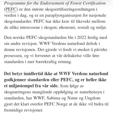
Program
me
for the Endorsement of Forest Certification
(
PEFC
) er den største skogsertifiseringsordningen i
verden i dag, og er en paraplyorganisasjon for nasjonale
skogstandarder. PEFC har ikke krav til likevekt mellom
de ulike interessene i skogen; økonomi, sosialt og miljø.
Den norske PEFC-skogstandarden ble i 2022 ferdig med
sin andre revisjon. WWF Verdens naturfond deltok i
denne revisjonen. Det gjorde vi fordi vi ønsket å påvirke
prosessen, og vi forventet at vår deltakelse ville føre
standarden i mer bærekraftig retning.
Det betyr imidlertid ikke at WWF Verdens naturfond
godkjenner standarden eller PEFC, og er heller ikke
et miljøstempel fra vår side.
Som følge av
skognæringens manglende oppfølging av naturhensyn i
standarden, har WWF, Sabima og Natur og Ungdom
gjort det klart overfor PEFC Norge at de ikke vil bidra til
fremtidige revisjoner.