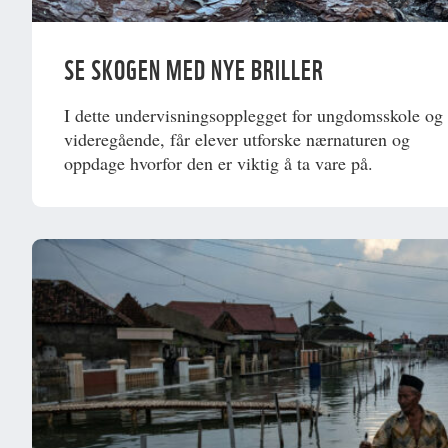
SE SKOGEN MED NYE BRILLER
I dette undervisningsopplegget for ungdomsskole og
videregående, får elever utforske nærnaturen og
oppdage hvorfor den er viktig å ta vare på.