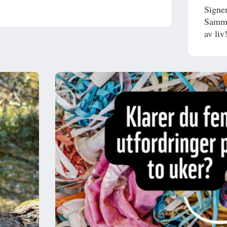
Signer
Samme
av liv