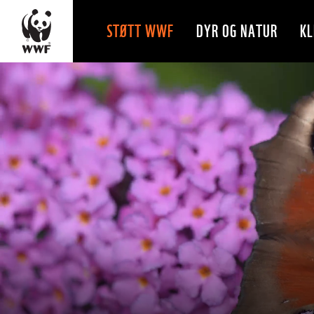
STØTT WWF
DYR OG NATUR
KL