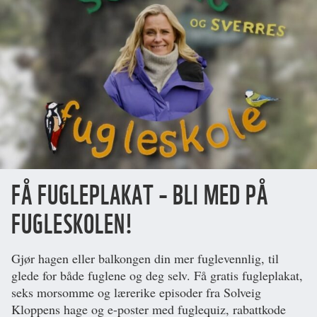
FÅ FUGLEPLAKAT – BLI MED PÅ
FUGLESKOLEN!
Gjør hagen eller balkongen din mer fuglevennlig, til
glede for både fuglene og deg selv. Få gratis fugleplakat,
seks morsomme og lærerike episoder fra Solveig
Kloppens hage og e-poster med fuglequiz, rabattkode