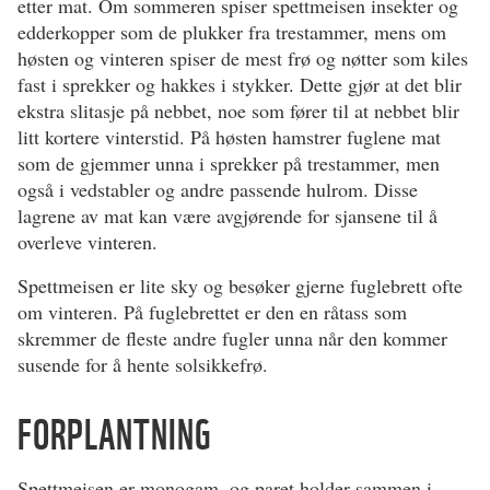
etter mat. Om sommeren spiser spettmeisen insekter og
edderkopper som de plukker fra trestammer, mens om
høsten og vinteren spiser de mest frø og nøtter som kiles
fast i sprekker og hakkes i stykker. Dette gjør at det blir
ekstra slitasje på nebbet, noe som fører til at nebbet blir
litt kortere vinterstid. På høsten hamstrer fuglene mat
som de gjemmer unna i sprekker på trestammer, men
også i vedstabler og andre passende hulrom. Disse
lagrene av mat kan være avgjørende for sjansene til å
overleve vinteren.
Spettmeisen er lite sky og besøker gjerne fuglebrett ofte
om vinteren. På fuglebrettet er den en råtass som
skremmer de fleste andre fugler unna når den kommer
susende for å hente solsikkefrø.
FORPLANTNING
Spettmeisen er monogam, og paret holder sammen i