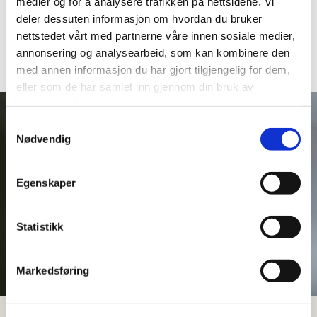
medier og for å analysere trafikken på nettsidene. Vi
seinere enn fugleunger av tilsvarende store arter, og de
deler dessuten informasjon om hvordan du bruker
holder seg i reiret i om lag tre uker. Ungene forlater
nettstedet vårt med partnerne våre innen sosiale medier,
reiret før de kan fly selv, men de bruker de sterke føttene
annonsering og analysearbeid, som kan kombinere den
til å klatre rundt i reirtreet.
med annen informasjon du har gjort tilgjengelig for dem,
eller som de har samlet inn gjennom din bruk av
tjenestene deres.
Samtykkevalg
Nødvendig
Egenskaper
Statistikk
Markedsføring