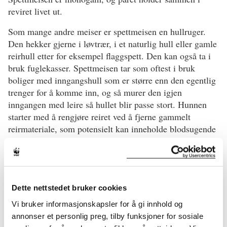
reviret livet ut.
Som mange andre meiser er spettmeisen en hullruger.
Den hekker gjerne i løvtrær, i et naturlig hull eller gamle
reirhull etter for eksempel flaggspett. Den kan også ta i
bruk fuglekasser. Spettmeisen tar som oftest i bruk
boliger med inngangshull som er større enn den egentlig
trenger for å komme inn, og så murer den igjen
inngangen med leire så hullet blir passe stort. Hunnen
starter med å rengjøre reiret ved å fjerne gammelt
reirmateriale, som potensielt kan inneholde blodsugende
fuglelopper. Deretter lager hun et underlag av tynne flak
av furubark og morkne trefliser. Bruken av furubark kan
være gunstig for spettmeisunger da det blir dårligere
livsforhold for fuglelopper.
Dette nettstedet bruker cookies
Spettmeisen legger 4-8 egg i april-mai. Hunnen forsvarer
Vi bruker informasjonskapsler for å gi innhold og
reiret mot mulige inntrengere, inkludert mot fugler så
annonser et personlig preg, tilby funksjoner for sosiale
store som flaggspett. Spettmeisungene utvikles noe