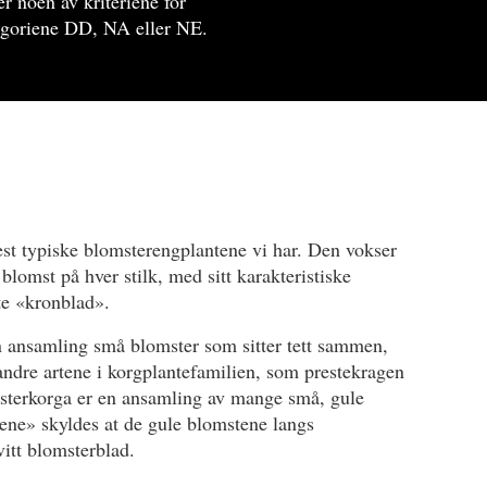
er noen av kriteriene for
tegoriene DD, NA eller NE.
est typiske blomsterengplantene vi har. Den vokser
blomst på hver stilk, med sitt karakteristiske
te «kronblad».
en ansamling små blomster som sitter tett sammen,
 andre artene i korgplantefamilien, som prestekragen
omsterkorga er en ansamling av mange små, gule
ene» skyldes at de gule blomstene langs
hvitt blomsterblad.