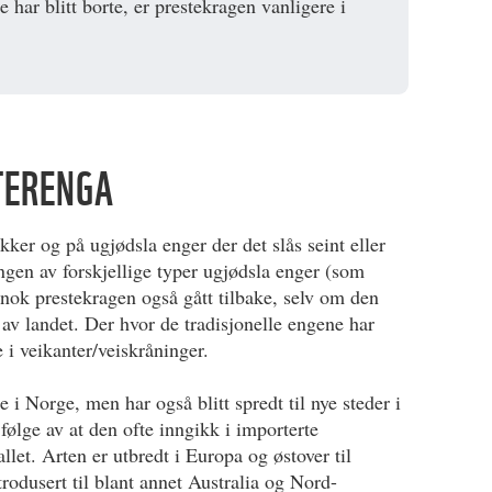
 har blitt borte, er prestekragen vanligere i
STERENGA
akker og på ugjødsla enger der det slås seint eller
ngen av forskjellige typer ugjødsla enger (som
 nok prestekragen også gått tilbake, selv om den
 av landet. Der hvor de tradisjonelle engene har
e i veikanter/veiskråninger.
i Norge, men har også blitt spredt til nye steder i
ølge av at den ofte inngikk i importerte
llet. Arten er utbredt i Europa og østover til
trodusert til blant annet Australia og Nord-