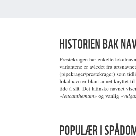
HISTORIEN BAK NA
Prestekragen har enkelte lokalnavn 
variantene er avledet fra artsnavne
(pipekrager/prestekrager) som tidl
lokalnavn er blant annet knyttet til
tide å slå. Det latinske navnet vise
«
leucanthemum
» og vanlig «
vulga
POPULÆR I SPÅDO