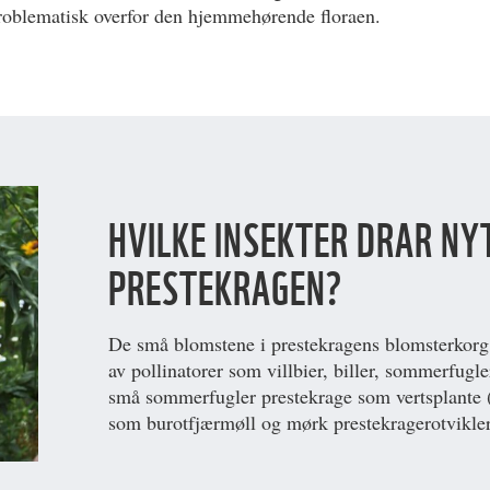
roblematisk overfor den hjemmehørende floraen.
HVILKE INSEKTER DRAR NY
PRESTEKRAGEN?
De små blomstene i prestekragens blomsterkorg 
av pollinatorer som villbier, biller, sommerfugler
små sommerfugler prestekrage som vertsplante (
som burotfjærmøll og mørk prestekragerotvikler