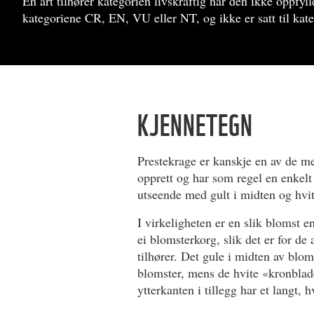
En art tilhører kategorien livskraftig når den ikke oppfyll
kategoriene CR, EN, VU eller NT, og ikke er satt til ka
KJENNETEGN
Prestekrage er kanskje en av de m
opprett og har som regel en enkelt 
utseende med gult i midten og hvi
I virkeligheten er en slik blomst 
ei blomsterkorg, slik det er for de
tilhører. Det gule i midten av bl
blomster, mens de hvite «kronblad
ytterkanten i tillegg har et langt, 