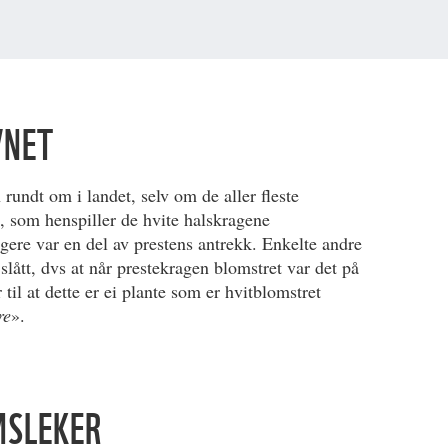
VNET
rundt om i landet, selv om de aller fleste
t, som henspiller de hvite halskragene
igere var en del av prestens antrekk. Enkelte andre
 slått, dvs at når prestekragen blomstret var det på
r til at dette er ei plante som er hvitblomstret
re
».
MSLEKER