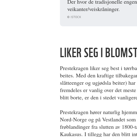
Der hvor de tradisjonelle engene
veikanter/veiskråninger.
© ISTOCK
LIKER SEG I BLOM
Prestekragen liker seg best i tørrb
beites. Med den kraftige tilbakega
slåtteenger og ugjødsla beiter) har
fremdeles er vanlig over det meste
blitt borte, er den i stedet vanliger
Prestekragen hører naturlig hjemme 
Nord-Norge og på Vestlandet som f
frøblandinger fra slutten av 1800-ta
Kaukasus. I tillegg har den blitt in