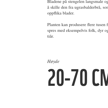
Bladene på stengelen langsmale og 
å skille den fra ugrasbalderbrå, s
oppflika blader.
Planten kan produsere flere tusen f
spres med eksempelvis folk, dyr og
tiår.
Høyde
20-70 C