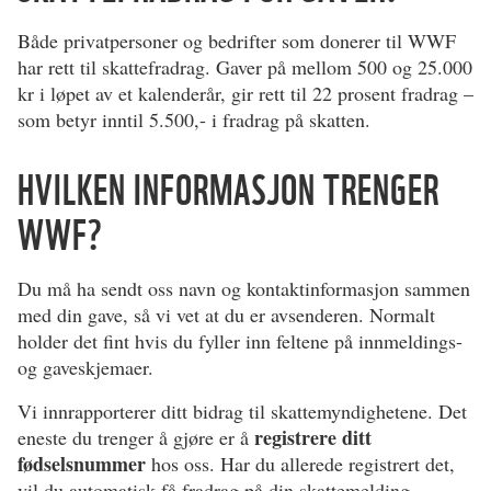
Både privatpersoner og bedrifter som donerer til WWF
har rett til skattefradrag. Gaver på mellom 500 og 25.000
kr i løpet av et kalenderår, gir rett til 22 prosent fradrag –
som betyr inntil 5.500,- i fradrag på skatten.
HVILKEN INFORMASJON TRENGER
WWF?
Du må ha sendt oss navn og kontaktinformasjon sammen
med din gave, så vi vet at du er avsenderen. Normalt
holder det fint hvis du fyller inn feltene på innmeldings-
og gaveskjemaer.
Vi innrapporterer ditt bidrag til skattemyndighetene. Det
registrere ditt
eneste du trenger å gjøre er å
fødselsnummer
hos oss. Har du allerede registrert det,
vil du automatisk få fradrag på din skattemelding.