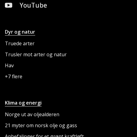
YouTube
Dyr og natur
NETTSTEDET
Truede arter
Trusler mot arter og natur
Hav
+7 flere
Klima og energi
Norge ut av oljealderen
21 myter om norsk olje og gass
Anbefalinger for et grønt kraftløft