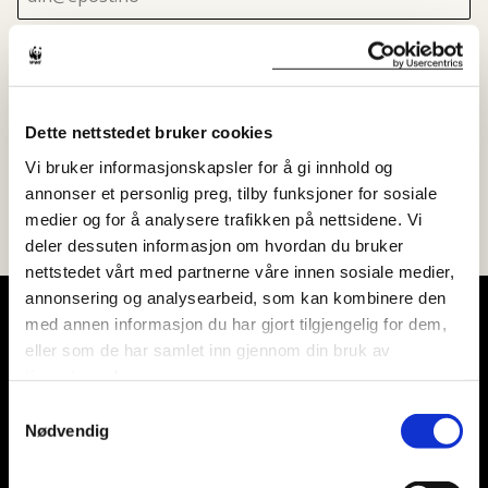
Dette nettstedet bruker cookies
SEND INN
Vi bruker informasjonskapsler for å gi innhold og
annonser et personlig preg, tilby funksjoner for sosiale
medier og for å analysere trafikken på nettsidene. Vi
deler dessuten informasjon om hvordan du bruker
nettstedet vårt med partnerne våre innen sosiale medier,
annonsering og analysearbeid, som kan kombinere den
med annen informasjon du har gjort tilgjengelig for dem,
eller som de har samlet inn gjennom din bruk av
WWF VERDENS NATURFOND
tjenestene deres.
Samtykkevalg
Besøksadresse: Pilestredet 8, 0180 Oslo
Nødvendig
Postadresse: Postboks 6784 St Olavs
Plass, 0130 Oslo