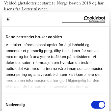
Veldedighetslotteriet startet i Norge høsten 2018 og har
lisens fra Lotteritilsynet.
Det er
SOS-barnebyer og WWF Verdens naturfond
som
eier lisensen. Lotteriet finnes også i Nederland,
Storbritannia, Tyskland og Sverige.
Dette nettstedet bruker cookies
Postkodelotteriet startet i Nederland i 1989 og er i dag
Vi bruker informasjonskapsler for å gi innhold og
verdens tredje største private giver til ideelle
annonser et personlig preg, tilby funksjoner for sosiale
organisasjoner.
medier og for å analysere trafikken på nettsidene. Vi
Totalt har Postkodelotteriene gitt over 100 milliarder
deler dessuten informasjon om hvordan du bruker
kroner til ideelle organisasjoner som arbeider for å
nettstedet vårt med partnerne våre innen sosiale medier,
utgjøre en positiv forskjell i Norge og i resten av verden.
annonsering og analysearbeid, som kan kombinere den
med annen informasjon du har gjort tilgjengelig for dem,
eller som de har samlet inn gjennom din bruk av
tjenestene deres.
Samtykkevalg
Nødvendig