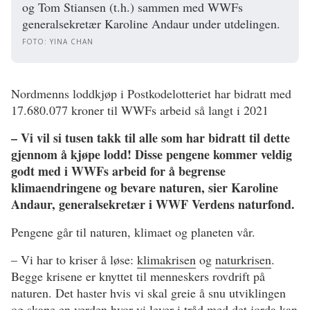
og Tom Stiansen (t.h.) sammen med WWFs
generalsekretær Karoline Andaur under utdelingen.
FOTO: YINA CHAN
Nordmenns loddkjøp i Postkodelotteriet har bidratt med
17.680.077 kroner til WWFs arbeid så langt i 2021
– Vi vil si tusen takk til alle som har bidratt til dette
gjennom å kjøpe lodd! Disse pengene kommer veldig
godt med i WWFs arbeid for å begrense
klimaendringene og bevare naturen, sier Karoline
Andaur, generalsekretær i WWF Verdens naturfond.
Pengene går til naturen, klimaet og planeten vår.
– Vi har to kriser å løse:
klimakrisen
og
naturkrisen
.
Begge krisene er knyttet til menneskers rovdrift på
naturen. Det haster hvis vi skal greie å snu utviklingen
og skape en verden hvor vi lever i tråd med det jorda kan