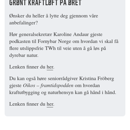
GRØNT KRAFTLØFT PÅ ØRET
Ønsker du heller å lytte deg gjennom våre
anbefalinger?
Hør generalsekretær Karoline Andaur gjeste
podkasten til Fornybar Norge om hvordan vi skal få
flere utslippsfrie TWh til veie uten å gå løs på
dyrebar natur.
Lenken finner du
her
.
Du kan også høre seniorrådgiver Kristina Fröberg
gjeste
Oikos – framtidspodden
om hvordan
kraftutbygging og naturhensyn kan gå hånd i hånd.
Lenken finner du
her
.