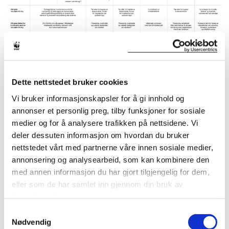
Dette nettstedet bruker cookies
Vi bruker informasjonskapsler for å gi innhold og
ANBEFALTE ENERGIKILDER FOR ET GRØNT
annonser et personlig preg, tilby funksjoner for sosiale
medier og for å analysere trafikken på nettsidene. Vi
KRAFTLØFT
deler dessuten informasjon om hvordan du bruker
nettstedet vårt med partnerne våre innen sosiale medier,
annonsering og analysearbeid, som kan kombinere den
med annen informasjon du har gjort tilgjengelig for dem,
eller som de har samlet inn gjennom din bruk av
tjenestene deres.
Beredskapsnotat:
Samtykkevalg
BEDRE FØRE VAR
Nødvendig