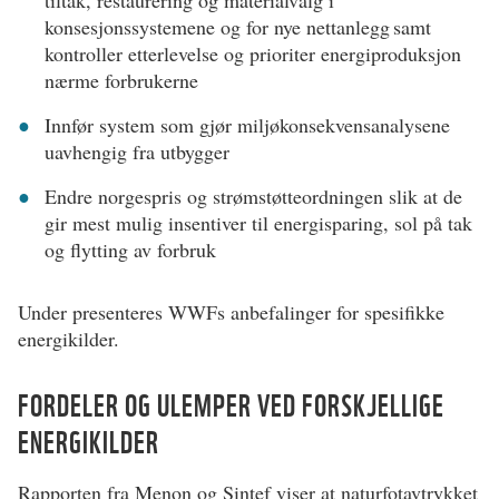
tiltak, restaurering og materialvalg i
konsesjonssystemene og for nye nettanlegg samt
kontroller etterlevelse og prioriter energiproduksjon
nærme forbrukerne​
Innfør system som gjør miljøkonsekvensanalysene
uavhengig fra utbygger
Endre norgespris og strømstøtteordningen slik at de
gir mest mulig insentiver til energisparing, sol på tak
og flytting av forbruk
Under presenteres WWFs anbefalinger for spesifikke
energikilder.
FORDELER OG ULEMPER VED FORSKJELLIGE
ENERGIKILDER
Rapporten fra Menon og Sintef viser at naturfotavtrykket