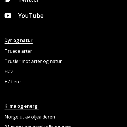
YouTube
Dyr og natur
NETTSTEDET
Truede arter
Trusler mot arter og natur
Hav
+7 flere
Klima og energi
Norge ut av oljealderen
21 myter om norsk olje og gass