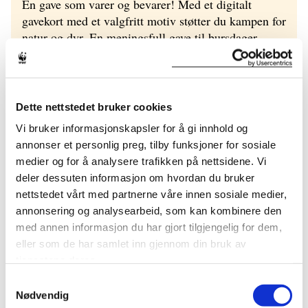
En gave som varer og bevarer! Med et digitalt
gavekort med et valgfritt motiv støtter du kampen for
natur og dyr. En meningsfull gave til bursdager,
bryllup, morsdag, farsdag og andre jubileer.
WWF-KALENDEREN FOR 2026
Dette nettstedet bruker cookies
Vi bruker informasjonskapsler for å gi innhold og
Kjøper du kalenderen gir du også en gave til
annonser et personlig preg, tilby funksjoner for sosiale
naturen, da overskuddet går direkte til arbeidet for
medier og for å analysere trafikken på nettsidene. Vi
mer natur og mindre utslipp.
deler dessuten informasjon om hvordan du bruker
nettstedet vårt med partnerne våre innen sosiale medier,
annonsering og analysearbeid, som kan kombinere den
INFORMASJON OM GAVER TIL WWF
med annen informasjon du har gjort tilgjengelig for dem,
eller som de har samlet inn gjennom din bruk av
tjenestene deres.
SKATTEFRADRAG OG FADDERSKAP
Samtykkevalg
Nødvendig