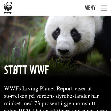
MENY
STØTT WWF
WWFs Living Planet Report viser at
størrelsen på verdens dyrebestander har
minket med 73 prosent i gjennomsnitt
siden 1970. Det er viktigere enn noen gang